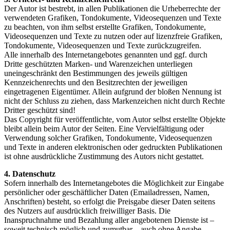
Der Autor ist bestrebt, in allen Publikationen die Urheberrechte der
verwendeten Grafiken, Tondokumente, Videosequenzen und Texte
zu beachten, von ihm selbst erstellte Grafiken, Tondokumente,
Videosequenzen und Texte zu nutzen oder auf lizenzfreie Grafiken,
Tondokumente, Videosequenzen und Texte zurückzugreifen.
Alle innerhalb des Internetangebotes genannten und ggf. durch
Dritte geschützten Marken- und Warenzeichen unterliegen
uneingeschränkt den Bestimmungen des jeweils gültigen
Kennzeichenrechts und den Besitzrechten der jeweiligen
eingetragenen Eigentümer. Allein aufgrund der bloßen Nennung ist
nicht der Schluss zu ziehen, dass Markenzeichen nicht durch Rechte
Dritter geschützt sind!
Das Copyright für veröffentlichte, vom Autor selbst erstellte Objekte
bleibt allein beim Autor der Seiten. Eine Vervielfältigung oder
Verwendung solcher Grafiken, Tondokumente, Videosequenzen
und Texte in anderen elektronischen oder gedruckten Publikationen
ist ohne ausdrückliche Zustimmung des Autors nicht gestattet.
4. Datenschutz
Sofern innerhalb des Internetangebotes die Möglichkeit zur Eingabe
persönlicher oder geschäftlicher Daten (Emailadressen, Namen,
Anschriften) besteht, so erfolgt die Preisgabe dieser Daten seitens
des Nutzers auf ausdrücklich freiwilliger Basis. Die
Inanspruchnahme und Bezahlung aller angebotenen Dienste ist –
soweit technisch möglich und zumutbar – auch ohne Angabe