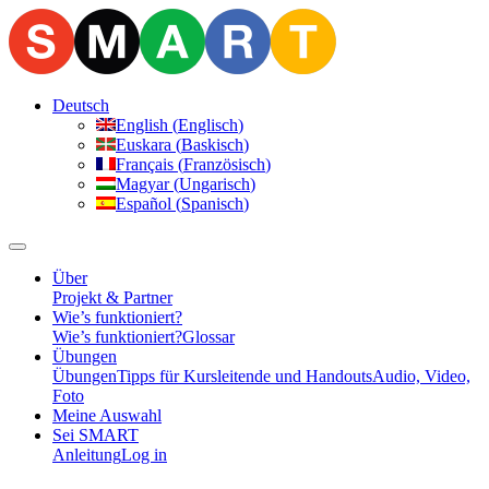
Deutsch
English
(
Englisch
)
Euskara
(
Baskisch
)
Français
(
Französisch
)
Magyar
(
Ungarisch
)
Español
(
Spanisch
)
Über
Projekt & Partner
Wie’s funktioniert?
Wie’s funktioniert?
Glossar
Übungen
Übungen
Tipps für Kursleitende und Handouts
Audio, Video,
Foto
Meine Auswahl
Sei SMART
Anleitung
Log in