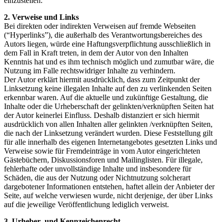
einzustellen.
2. Verweise und Links
Bei direkten oder indirekten Verweisen auf fremde Webseiten
(“Hyperlinks”), die außerhalb des Verantwortungsbereiches des
Autors liegen, würde eine Haftungsverpflichtung ausschließlich in
dem Fall in Kraft treten, in dem der Autor von den Inhalten
Kenntnis hat und es ihm technisch möglich und zumutbar wäre, die
Nutzung im Falle rechtswidriger Inhalte zu verhindern.
Der Autor erklärt hiermit ausdrücklich, dass zum Zeitpunkt der
Linksetzung keine illegalen Inhalte auf den zu verlinkenden Seiten
erkennbar waren. Auf die aktuelle und zukünftige Gestaltung, die
Inhalte oder die Urheberschaft der gelinkten/verknüpften Seiten hat
der Autor keinerlei Einfluss. Deshalb distanziert er sich hiermit
ausdrücklich von allen Inhalten aller gelinkten /verknüpften Seiten,
die nach der Linksetzung verändert wurden. Diese Feststellung gilt
für alle innerhalb des eigenen Internetangebotes gesetzten Links und
Verweise sowie für Fremdeinträge in vom Autor eingerichteten
Gästebüchern, Diskussionsforen und Mailinglisten. Für illegale,
fehlerhafte oder unvollständige Inhalte und insbesondere für
Schäden, die aus der Nutzung oder Nichtnutzung solcherart
dargebotener Informationen entstehen, haftet allein der Anbieter der
Seite, auf welche verwiesen wurde, nicht derjenige, der über Links
auf die jeweilige Veröffentlichung lediglich verweist.
3. Urheber- und Kennzeichenrecht