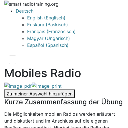
Deutsch
English
(
Englisch
)
Euskara
(
Baskisch
)
Français
(
Französisch
)
Magyar
(
Ungarisch
)
Español
(
Spanisch
)
Mobiles Radio
Zu meiner Auswahl hinzufügen
Kurze Zusammenfassung der Übung
Die Möglichkeiten mobilen Radios werden erläutert
und diskutiert und im Anschluss auf die eigenen
Bedürfnisse adaptiert. Hierbei kann die Rolle der