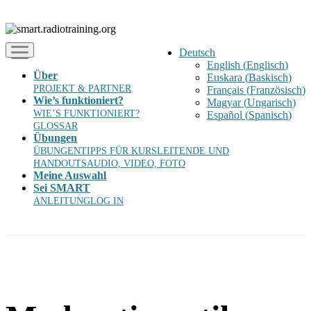
Deutsch
English
(
Englisch
)
Über
Euskara
(
Baskisch
)
PROJEKT & PARTNER
Français
(
Französisch
)
Wie’s funktioniert?
Magyar
(
Ungarisch
)
WIE’S FUNKTIONIERT?
Español
(
Spanisch
)
GLOSSAR
Übungen
ÜBUNGEN
TIPPS FÜR KURSLEITENDE UND
HANDOUTS
AUDIO, VIDEO, FOTO
Meine Auswahl
Sei SMART
ANLEITUNG
LOG IN