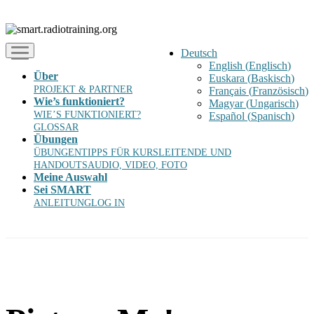
Deutsch
English
(
Englisch
)
Über
Euskara
(
Baskisch
)
PROJEKT & PARTNER
Français
(
Französisch
)
Wie’s funktioniert?
Magyar
(
Ungarisch
)
WIE’S FUNKTIONIERT?
Español
(
Spanisch
)
GLOSSAR
Übungen
ÜBUNGEN
TIPPS FÜR KURSLEITENDE UND
HANDOUTS
AUDIO, VIDEO, FOTO
Meine Auswahl
Sei SMART
ANLEITUNG
LOG IN