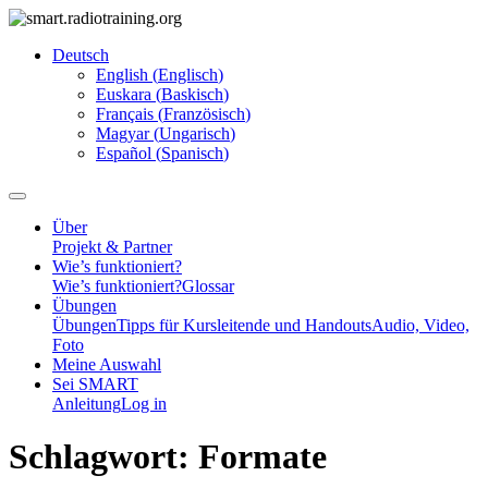
Deutsch
English
(
Englisch
)
Euskara
(
Baskisch
)
Français
(
Französisch
)
Magyar
(
Ungarisch
)
Español
(
Spanisch
)
Über
Projekt & Partner
Wie’s funktioniert?
Wie’s funktioniert?
Glossar
Übungen
Übungen
Tipps für Kursleitende und Handouts
Audio, Video,
Foto
Meine Auswahl
Sei SMART
Anleitung
Log in
Schlagwort:
Formate