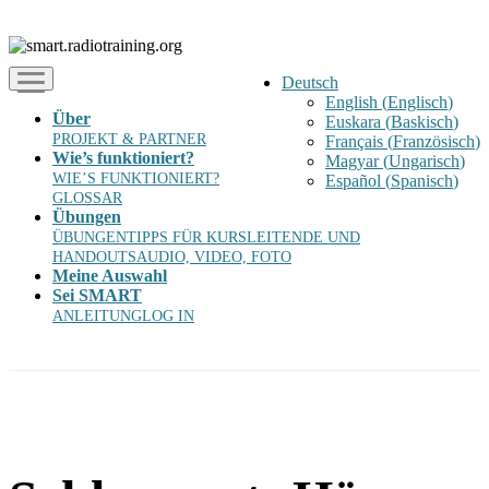
Deutsch
English
(
Englisch
)
Über
Euskara
(
Baskisch
)
PROJEKT & PARTNER
Français
(
Französisch
)
Wie’s funktioniert?
Magyar
(
Ungarisch
)
WIE’S FUNKTIONIERT?
Español
(
Spanisch
)
GLOSSAR
Übungen
ÜBUNGEN
TIPPS FÜR KURSLEITENDE UND
HANDOUTS
AUDIO, VIDEO, FOTO
Meine Auswahl
Sei SMART
ANLEITUNG
LOG IN