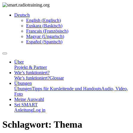
Deutsch
English
(
Englisch
)
Euskara
(
Baskisch
)
Français
(
Französisch
)
Magyar
(
Ungarisch
)
Español
(
Spanisch
)
Über
Projekt & Partner
Wie’s funktioniert?
Wie’s funktioniert?
Glossar
Übungen
Übungen
Tipps für Kursleitende und Handouts
Audio, Video,
Foto
Meine Auswahl
Sei SMART
Anleitung
Log in
Schlagwort:
Thema