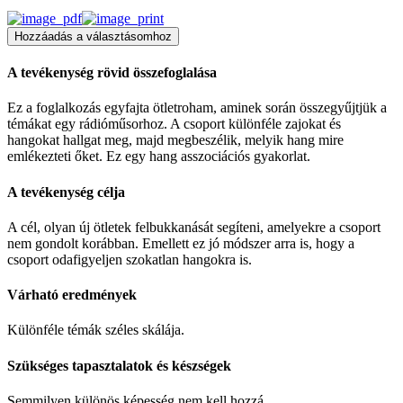
Hozzáadás a választásomhoz
A tevékenység rövid összefoglalása
Ez a foglalkozás egyfajta ötletroham, aminek során összegyűjtjük a
témákat egy rádióműsorhoz. A csoport különféle zajokat és
hangokat hallgat meg, majd megbeszélik, melyik hang mire
emlékezteti őket. Ez egy hang asszociációs gyakorlat.
A tevékenység célja
A cél, olyan új ötletek felbukkanását segíteni, amelyekre a csoport
nem gondolt korábban. Emellett ez jó módszer arra is, hogy a
csoport odafigyeljen szokatlan hangokra is.
Várható eredmények
Különféle témák széles skálája.
Szükséges tapasztalatok és készségek
Semmilyen különös képesség nem kell hozzá.