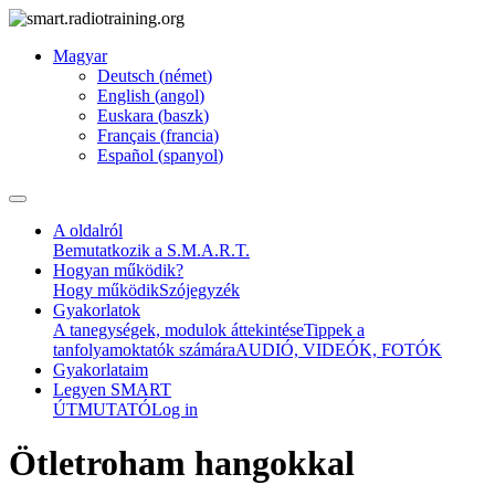
Magyar
Deutsch
(
német
)
English
(
angol
)
Euskara
(
baszk
)
Français
(
francia
)
Español
(
spanyol
)
A oldalról
Bemutatkozik a S.M.A.R.T.
Hogyan működik?
Hogy működik
Szójegyzék
Gyakorlatok
A tanegységek, modulok áttekintése
Tippek a
tanfolyamoktatók számára
AUDIÓ, VIDEÓK, FOTÓK
Gyakorlataim
Legyen SMART
ÚTMUTATÓ
Log in
Ötletroham hangokkal