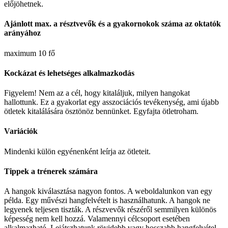
előjöhetnek.
Ajánlott max. a résztvevők és a gyakornokok száma az oktatók
arányához
maximum 10 fő
Kockázat és lehetséges alkalmazkodás
Figyelem! Nem az a cél, hogy kitaláljuk, milyen hangokat
hallottunk. Ez a gyakorlat egy asszociációs tevékenység, ami újabb
ötletek kitalálására ösztönöz bennünket. Egyfajta ötletroham.
Variációk
Mindenki külön egyénenként leírja az ötleteit.
Tippek a trénerek számára
A hangok kiválasztása nagyon fontos. A weboldalunkon van egy
példa. Egy művészi hangfelvételt is használhatunk. A hangok ne
legyenek teljesen tiszták. A részvevők részéről semmilyen különös
képesség nem kell hozzá. Valamennyi célcsoport esetében
alkalmazható. Lejátszhatunk rövidebb vagy hosszabb hangfelvétel-