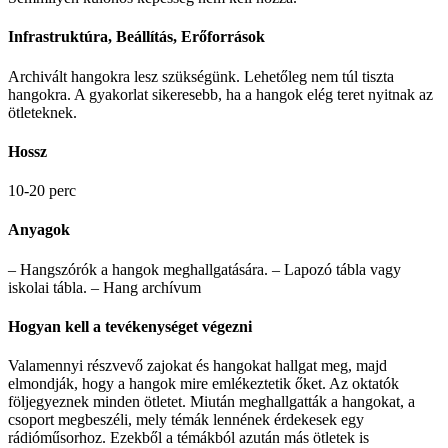
Infrastruktúra, Beállítás, Erőforrások
Archivált hangokra lesz szükségünk. Lehetőleg nem túl tiszta
hangokra. A gyakorlat sikeresebb, ha a hangok elég teret nyitnak az
ötleteknek.
Hossz
10-20 perc
Anyagok
– Hangszórók a hangok meghallgatására. – Lapozó tábla vagy
iskolai tábla. – Hang archívum
Hogyan kell a tevékenységet végezni
Valamennyi részvevő zajokat és hangokat hallgat meg, majd
elmondják, hogy a hangok mire emlékeztetik őket. Az oktatók
följegyeznek minden ötletet. Miután meghallgatták a hangokat, a
csoport megbeszéli, mely témák lennének érdekesek egy
rádióműsorhoz. Ezekből a témákból azután más ötletek is