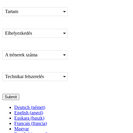
Tartam
Elhelyezkedés
A trénerek száma
Technikai felszerelés
Submit
Deutsch
(
német
)
English
(
angol
)
Euskara
(
baszk
)
Français
(
francia
)
Magyar