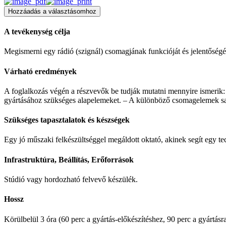
Hozzáadás a választásomhoz
A tevékenység célja
Megismerni egy rádió (szignál) csomagjának funkcióját és jelentőségét
Várható eredmények
A foglalkozás végén a részvevők be tudják mutatni mennyire ismerik: –
gyártásához szükséges alapelemeket. – A különböző csomagelemek sajá
Szükséges tapasztalatok és készségek
Egy jó műszaki felkészültséggel megáldott oktató, akinek segít egy te
Infrastruktúra, Beállítás, Erőforrások
Stúdió vagy hordozható felvevő készülék.
Hossz
Körülbelül 3 óra (60 perc a gyártás-előkészítéshez, 90 perc a gyártásra 