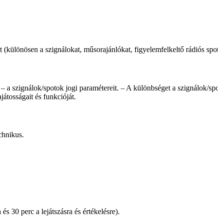
 (különösen a szignálokat, műsorajánlókat, figyelemfelkeltő rádiós spot
 a szignálok/spotok jogi paramétereit. – A különbséget a szignálok/spot
tosságait és funkcióját.
chnikus.
és 30 perc a lejátszásra és értékelésre).