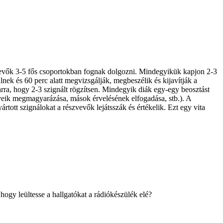
szvevők 3-5 fős csoportokban fognak dolgozni. Mindegyikük kapjon 2-3
lnek és 60 perc alatt megvizsgálják, megbeszélik és kijavítják a
arra, hogy 2-3 szignált rögzítsen. Mindegyik diák egy-egy beosztást
rveik megmagyarázása, mások érvelésének elfogadása, stb.). A
ott szignálokat a részvevők lejátsszák és értékelik. Ezt egy vita
ogy leültesse a hallgatókat a rádiókészülék elé?