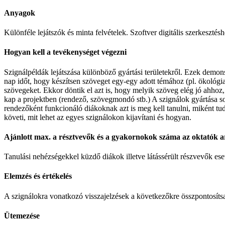
Anyagok
Különféle lejátszók és minta felvételek. Szoftver digitális szerkesztésh
Hogyan kell a tevékenységet végezni
Szignálpéldák lejátszása különböző gyártási területekről. Ezek demo
nap időt, hogy készítsen szöveget egy-egy adott témához (pl. ökológia,
szövegeket. Ekkor döntik el azt is, hogy melyik szöveg elég jó ahhoz,
kap a projektben (rendező, szövegmondó stb.) A szignálok gyártása so
rendezőként funkcionáló diákoknak azt is meg kell tanulni, miként tud
követi, mit lehet az egyes szignálokon kijavítani és hogyan.
Ajánlott max. a résztvevők és a gyakornokok száma az oktatók 
Tanulási nehézségekkel küzdő diákok illetve látássérült részvevők eset
Elemzés és értékelés
A szignálokra vonatkozó visszajelzések a következőkre összpontosítsa
Ütemezése