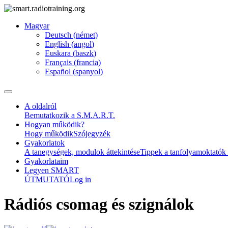
Magyar
Deutsch
(
német
)
English
(
angol
)
Euskara
(
baszk
)
Français
(
francia
)
Español
(
spanyol
)
A oldalról
Bemutatkozik a S.M.A.R.T.
Hogyan működik?
Hogy működik
Szójegyzék
Gyakorlatok
A tanegységek, modulok áttekintése
Tippek a tanfolyamoktatók
Gyakorlataim
Legyen SMART
ÚTMUTATÓ
Log in
Rádiós csomag és szignálok