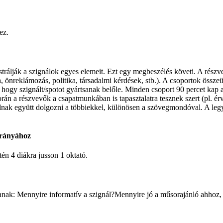
ez.
nstrálják a szignálok egyes elemeit. Ezt egy megbeszélés követi. A ré
 önreklámozás, politika, társadalmi kérdések, stb.). A csoportok összeü
 hogy szignált/spotot gyártsanak belőle. Minden csoport 90 percet kap 
rán a részvevők a csapatmunkában is tapasztalatra tesznek szert (pl. é
nak együtt dolgozni a többiekkel, különösen a szövegmondóval. A legyárt
arányához
én 4 diákra jusson 1 oktató.
nak: Mennyire informatív a szignál?Mennyire jó a műsorajánló ahhoz, h