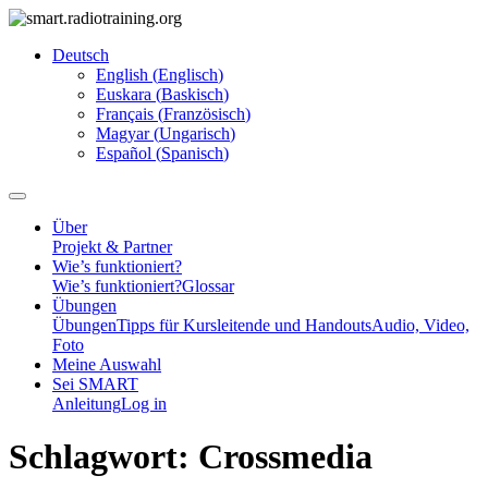
Deutsch
English
(
Englisch
)
Euskara
(
Baskisch
)
Français
(
Französisch
)
Magyar
(
Ungarisch
)
Español
(
Spanisch
)
Über
Projekt & Partner
Wie’s funktioniert?
Wie’s funktioniert?
Glossar
Übungen
Übungen
Tipps für Kursleitende und Handouts
Audio, Video,
Foto
Meine Auswahl
Sei SMART
Anleitung
Log in
Schlagwort:
Crossmedia