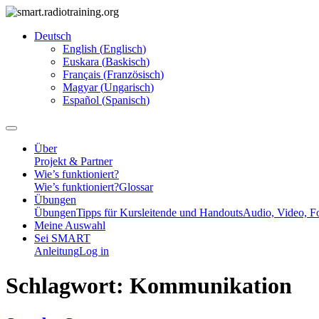
Deutsch
English
(
Englisch
)
Euskara
(
Baskisch
)
Français
(
Französisch
)
Magyar
(
Ungarisch
)
Español
(
Spanisch
)
Über
Projekt & Partner
Wie’s funktioniert?
Wie’s funktioniert?
Glossar
Übungen
Übungen
Tipps für Kursleitende und Handouts
Audio, Video, F
Meine Auswahl
Sei SMART
Anleitung
Log in
Schlagwort:
Kommunikation