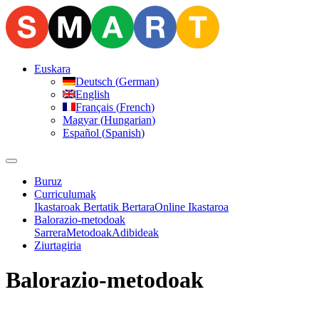
Euskara
Deutsch
(
German
)
English
Français
(
French
)
Magyar
(
Hungarian
)
Español
(
Spanish
)
Buruz
Curriculumak
Ikastaroak Bertatik Bertara
Online Ikastaroa
Balorazio-metodoak
Sarrera
Metodoak
Adibideak
Ziurtagiria
Balorazio-metodoak