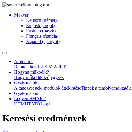
Magyar
Deutsch
(
német
)
English
(
angol
)
Euskara
(
baszk
)
Français
(
francia
)
Español
(
spanyol
)
A oldalról
Bemutatkozik a S.M.A.R.T.
Hogyan működik?
Hogy működik
Szójegyzék
Gyakorlatok
A tanegységek, modulok áttekintése
Tippek a tanfolyamoktatók
Gyakorlataim
Legyen SMART
ÚTMUTATÓ
Log in
Keresési eredmények