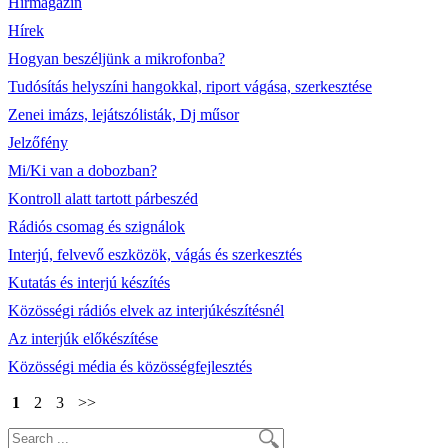
Hírmagazin
Hírek
Hogyan beszéljünk a mikrofonba?
Tudósítás helyszíni hangokkal, riport vágása, szerkesztése
Zenei imázs, lejátszólisták, Dj műsor
Jelzőfény
Mi/Ki van a dobozban?
Kontroll alatt tartott párbeszéd
Rádiós csomag és szignálok
Interjú, felvevő eszközök, vágás és szerkesztés
Kutatás és interjú készítés
Közösségi rádiós elvek az interjúkészítésnél
Az interjúk előkészítése
Közösségi média és közösségfejlesztés
1
2
3
>>