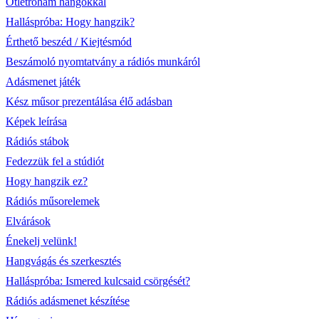
Ötletroham hangokkal
Halláspróba: Hogy hangzik?
Érthető beszéd / Kiejtésmód
Beszámoló nyomtatvány a rádiós munkáról
Adásmenet játék
Kész műsor prezentálása élő adásban
Képek leírása
Rádiós stábok
Fedezzük fel a stúdiót
Hogy hangzik ez?
Rádiós műsorelemek
Elvárások
Énekelj velünk!
Hangvágás és szerkesztés
Halláspróba: Ismered kulcsaid csörgését?
Rádiós adásmenet készítése