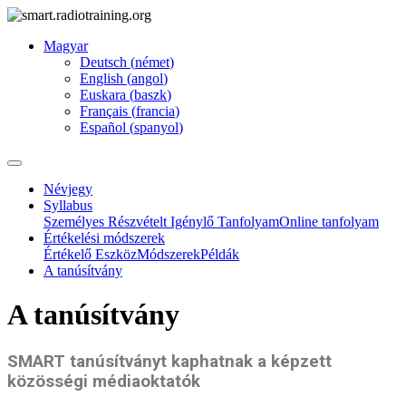
Magyar
Deutsch
(
német
)
English
(
angol
)
Euskara
(
baszk
)
Français
(
francia
)
Español
(
spanyol
)
Névjegy
Syllabus
Személyes Részvételt Igénylő Tanfolyam
Online tanfolyam
Értékelési módszerek
Értékelő Eszköz
Módszerek
Példák
A tanúsítvány
A tanúsítvány
SMART tanúsítványt kaphatnak a képzett
közösségi médiaoktatók