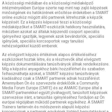
A közösségi médiában és a közösségi médiaképző
intézményekben Európa-szerte nap mint nap zajló képzések
minőségének és hatókörének erősítése érdekében a SMART
online eszköz mögött álló partnerek létrehozták a képzők
képzését. Ez a képzés képessé teszi a közösségi
médiaképzőket a SMART-eszközök hatékony használatára,
miközben azokat az általuk képzendő csoport speciális
igényeihez igazítják, legyenek azok bevándorlók, speciális
igényűek, speciális korcsoportok vagy tanulási
nehézségekkel küzdő emberek.
Az elvégzett képzés értékének alapos értékeléséhez
eszközöket hoztak létre, és a résztvevők által elvégzett
képzés dokumentálására tanúsítványok állnak rendelkezésre.
Míg a képzési anyagokhoz bárki hozzáférhet és szabadon
felhasználhatja azokat, a SMART képzési tanúsítványok
kiadásához csak a SMART partnerek adnak hozzáférést.
Amennyiben Ön és szervezete érdeklődik a Community
Media Forum Europe (CMFE) és az AMARC Europe által a
SMART-partnerekkel együtt jóváhagyott, tanúsított képzések
szervezése iránt, a tanúsítás igényléséhez forduljon az Ön
európai régiójában működő partnerek egyikéhez. A SMART
Trainers tantervén és módszerein alapuló képzési
koncepciónak a partnerek egyikének történő bemutatásával a