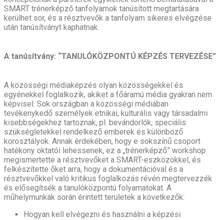
SMART trénerképző tanfolyamok tanúsított megtartására
kerülhet sor, és a résztvevők a tanfolyam sikeres elvégzése
után tanúsítványt kaphatnak.
A tanúsítvány: “TANULÓKÖZPONTÚ KÉPZÉS TERVEZÉSE”
A közösségi médiaképzés olyan közösségekkel és
egyénekkel foglalkozik, akiket a főáramú média gyakran nem
képvisel. Sok országban a közösségi médiában
tevékenykedő személyek etnikai, kulturális vagy társadalmi
kisebbségekhez tartoznak, pl. bevándorlók, speciális
szükségletekkel rendelkező emberek és különböző
korosztályok. Annak érdekében, hogy e sokszínű csoport
hatékony oktatói lehessenek, ez a „trénerképző” workshop
megismertette a résztvevőket a SMART-eszközökkel, és
felkészítette őket arra, hogy a dokumentációval és a
résztvevőkkel való kritikus foglalkozás révén megtervezzék
és elősegítsék a tanulóközpontú folyamatokat. A
műhelymunkák során érintett területek a következők:
Hogyan kell elvégezni és használni a képzési